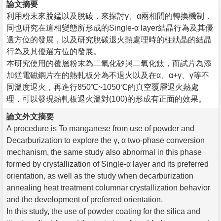
論文摘要
利用粉末來脫錳以及脫碳，來探討γ、α兩相間的轉換機制，
同也研究在這相變態所形成的Single-α layer結晶行為及其優
選方位的發展，以及研究脫碳退火熱處理時的柱狀晶的結晶
行為及其優選方位的發展。
本研究使用的覆層粉末為二氧化矽與二氧化鈦，而試片為添
加錳電磁鋼片在的熱軋板分為不退火以及在α、α+γ、γ等不
同溫度退火，再進行850℃~1050℃的真空覆層退火熱處
理，可以發現熱軋板退火溫對(100)
的形成有正面的效果。
論文外文摘要
A procedure is To manganese from use of powder and
Decarburization to explore the γ, α two-phase conversion
mechanism, the same study also abnormal in this phase
formed by crystallization of Single-α layer and its preferred
orientation, as well as the study when decarburization
annealing heat treatment columnar crystallization behavior
and the development of preferred orientation.
In this study, the use of powder coating for the silica and