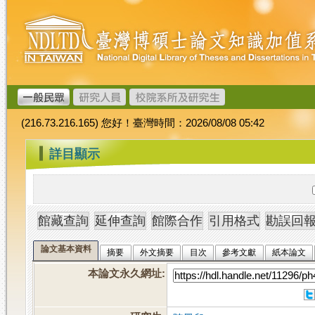
跳
臺
到
灣
主
博
要
碩
內
士
容
論
文
(216.73.216.165) 您好！臺灣時間：2026/08/08 05:42
加
值
:::
詳目顯示
系
統
論文基本資料
摘要
外文摘要
目次
參考文獻
紙本論文
本論文永久網址
: