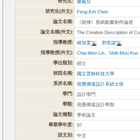
研究生:
陳鳳兒
研究生(外文):
Feng-Erh Chen
論文名稱:
《規律》剪紙動畫創作論述
論文名稱(外文):
The Creation Description of Cu
指導教授:
林加雯
、
郭世謀
指導教授(外文):
Chia-Wen Lin
、
Shih-Mou Kuo
學位類別:
碩士
校院名稱:
國立雲林科技大學
系所名稱:
視覺傳達設計系碩士班
學門:
設計學門
學類:
視覺傳達設計學類
論文種類:
學術論文
畢業學年度:
97
語文別:
中文