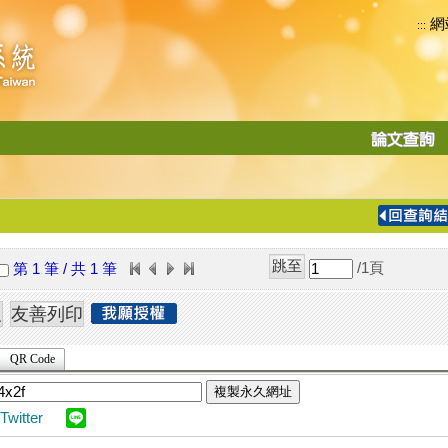
網
:::
功
能
切
換
導
覽
/1
頁
第 1 筆 / 共 1 筆
列
QR Code
複製永久網址
Twitter