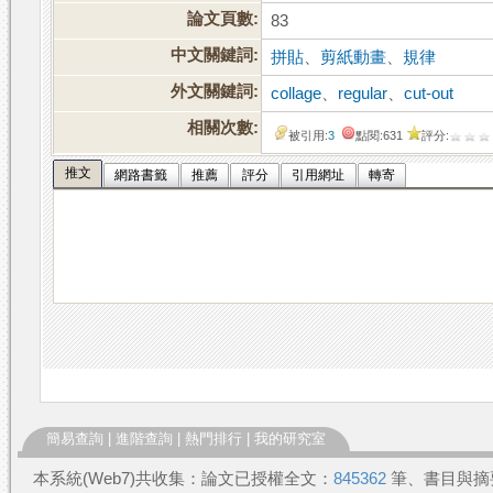
論文頁數:
83
中文關鍵詞:
拼貼
、
剪紙動畫
、
規律
外文關鍵詞:
collage
、
regular
、
cut-out
相關次數:
被引用:
3
點閱:631
評分:
推文
網路書籤
推薦
評分
引用網址
轉寄
簡易查詢
|
進階查詢
|
熱門排行
|
我的研究室
本系統(Web7)共收集：論文已授權全文：
845362
筆、書目與摘