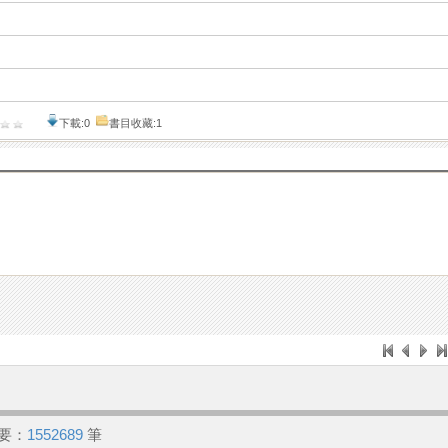
下載:0
書目收藏:1
要：
1552689
筆