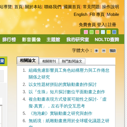
站導覽
|
首頁
|
關於本站
|
聯絡我們
|
國圖首頁
|
常見問題
|
操作說明
English
|
FB 專頁
|
Mobile
免費會員
登入
|
註冊
字體大小：
相關論文
相關期刊
熱門點閱論文
1.
組織焦慮影響員工角色結構壓力與工作倦怠
關係之研究
2.
以女性題材拼貼的實驗動畫創作探討
3.
以『生珠』短片探討數位平面動畫之創作
4.
複合動畫表現方式發展可能性之探討-「虛
擬‧真實」，左右手的交互思考
5.
《泡泡劇》實驗動畫之研究與創作
6.
無紙境：紙雕動畫應用於全球暖化議題之研