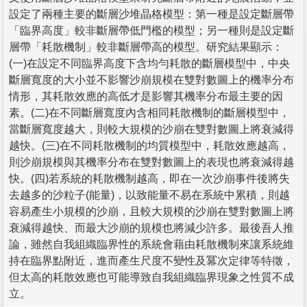
設定了兩種主要的斷層沙堆晶格模型：第一種是設定斷層帶
「臨界高度」較非斷層帶低門檻的模型；另一種則是設定斷
層帶「耗散機制」較非斷層帶高的模型。研究結果顯示：
(一)在設定不同臨界高度下含均勻耗散的斷層模型中，中央
斷層寬度的大小並不影響沙崩規模在雙對數圖上的機率分布
情形，其耗散效應的高低才是影響其機率分布最主要的因
素。(二)在不同斷層寬度內含相同耗散機制的斷層模型中，
當斷層寬度越大，則較大規模的沙崩在雙對數圖上將衰減得
越快。(三)在不同耗散機制的均質模型中，耗散效應越高，
則沙崩規模與其機率分布在雙對數圖上的表現也將衰減得越
快。(四)若系統的耗散機制越高，即在一次沙崩事件後將失
去越多的沙粒子(能量)，以致能量不易在系統中累積，則越
容易產生小規模的沙崩，且較大規模的沙崩在雙對數圖上將
衰減得越快、而最大沙崩的規模也將減少許多。最後吾人推
論，雖然自我組織臨界性的系統會藉由耗散機制來讓系統維
持在臨界點附近，進而產生尺度不變性及冪次定律等特徵，
但太高的耗散效應也可能導致自我組織臨界現象之性質不成
立。