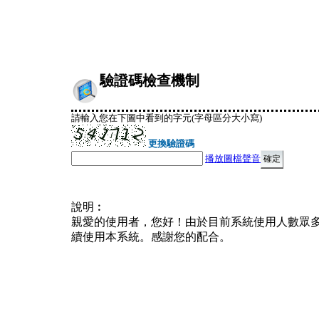
驗證碼檢查機制
請輸入您在下圖中看到的字元(字母區分大小寫)
更換驗證碼
播放圖檔聲音
說明︰
親愛的使用者，您好！由於目前系統使用人數眾
續使用本系統。感謝您的配合。