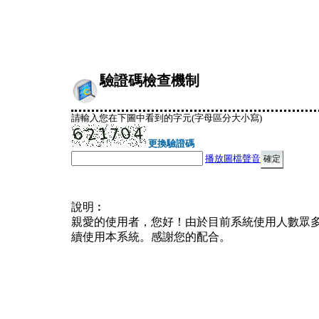
驗證碼檢查機制
請輸入您在下圖中看到的字元(字母區分大小寫)
更換驗證碼
播放圖檔聲音
說明︰
親愛的使用者，您好！由於目前系統使用人數眾
續使用本系統。感謝您的配合。