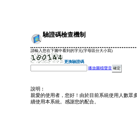
驗證碼檢查機制
請輸入您在下圖中看到的字元(字母區分大小寫)
更換驗證碼
播放圖檔聲音
說明︰
親愛的使用者，您好！由於目前系統使用人數眾
續使用本系統。感謝您的配合。