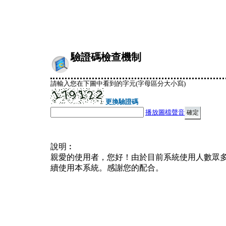
驗證碼檢查機制
請輸入您在下圖中看到的字元(字母區分大小寫)
更換驗證碼
播放圖檔聲音
說明︰
親愛的使用者，您好！由於目前系統使用人數眾
續使用本系統。感謝您的配合。