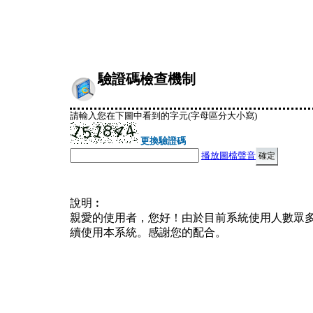
驗證碼檢查機制
請輸入您在下圖中看到的字元(字母區分大小寫)
更換驗證碼
播放圖檔聲音
說明︰
親愛的使用者，您好！由於目前系統使用人數眾
續使用本系統。感謝您的配合。