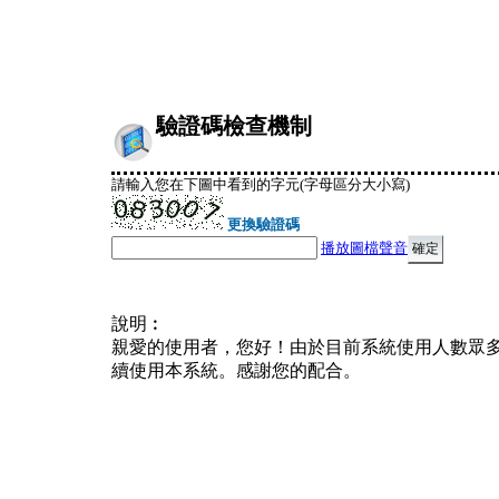
驗證碼檢查機制
請輸入您在下圖中看到的字元(字母區分大小寫)
更換驗證碼
播放圖檔聲音
說明︰
親愛的使用者，您好！由於目前系統使用人數眾
續使用本系統。感謝您的配合。