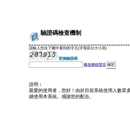
驗證碼檢查機制
請輸入您在下圖中看到的字元(字母區分大小寫)
更換驗證碼
播放圖檔聲音
說明︰
親愛的使用者，您好！由於目前系統使用人數眾
續使用本系統。感謝您的配合。