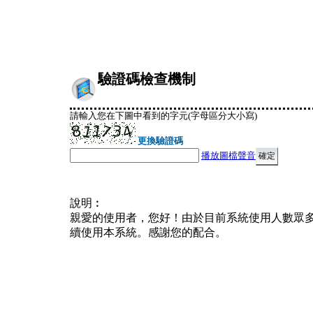
驗證碼檢查機制
請輸入您在下圖中看到的字元(字母區分大小寫)
更換驗證碼
播放圖檔聲音
說明︰
親愛的使用者，您好！由於目前系統使用人數眾
續使用本系統。感謝您的配合。