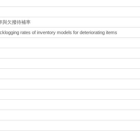
率與欠撥待補率
logging rates of inventory models for deteriorating items