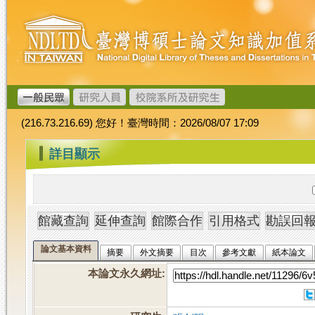
跳
臺
到
灣
主
博
要
碩
內
士
容
論
文
(216.73.216.69) 您好！臺灣時間：2026/08/07 17:09
加
值
:::
詳目顯示
系
統
論文基本資料
摘要
外文摘要
目次
參考文獻
紙本論文
本論文永久網址
: