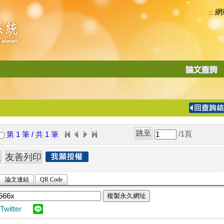
網
:::
功
能
切
換
導
覽
/1
頁
第 1 筆 / 共 1 筆
列
論文連結
QR Code
複製永久網址
Twitter