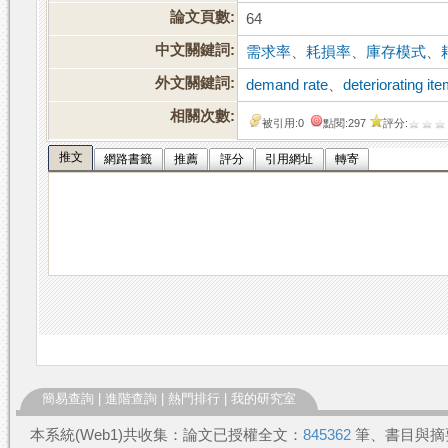
論文頁數:
64
中文關鍵詞:
需求率
、
耗損率
、
庫存模式
、
外文關鍵詞:
demand rate
、
deteriorating it
相關次數:
被引用:0
點閱:297
評分:
推文
網路書籤
推薦
評分
引用網址
轉寄
簡易查詢
|
進階查詢
|
熱門排行
|
我的研究室
本系統(Web1)共收集：論文已授權全文：
845362
筆、書目與摘