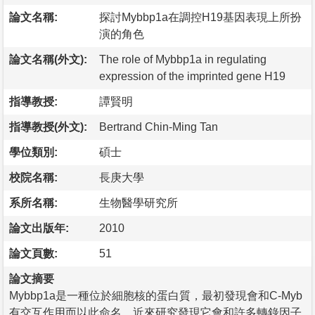
論文名稱:
探討Mybbp1a在調控H19基因表現上所扮
演的角色
論文名稱(外文):
The role of Mybbp1a in regulating
expression of the imprinted gene H19
指導教授:
譚賢明
指導教授(外文):
Bertrand Chin-Ming Tan
學位類別:
碩士
校院名稱:
長庚大學
系所名稱:
生物醫學研究所
論文出版年:
2010
論文頁數:
51
論文摘要
Mybbp1a是一種位於細胞核的蛋白質，最初發現會和C-Myb
有交互作用而以此命名，近來研究發現它會和許多轉錄因子