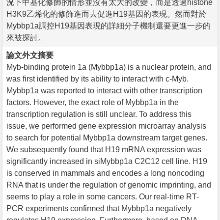
況下甲基化修飾的情形並沒有太大的改變，而是透過histone
H3K9乙烯化的修飾進而去促進H19基因的表現。然而對於
Mybbp1a調控H19基因表現的詳細分子機制還要更進一步的
來被探討。
論文外文摘要
Myb-binding protein 1a (Mybbp1a) is a nuclear protein, and
was first identified by its ability to interact with c-Myb.
Mybbp1a was reported to interact with other transcription
factors. However, the exact role of Mybbp1a in the
transcription regulation is still unclear. To address this
issue, we performed gene expression microarray analysis
to search for potential Mybbp1a downstream target genes.
We subsequently found that H19 mRNA expression was
significantly increased in siMybbp1a C2C12 cell line. H19
is conserved in mammals and encodes a long noncoding
RNA that is under the regulation of genomic imprinting, and
seems to play a role in some cancers. Our real-time RT-
PCR experiments confirmed that Mybbp1a negatively