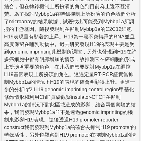
結合，但在轉錄機制上所扮演的角色到目前為止還不甚清
楚。為了探討Mybbp1a在轉錄機制上所扮演的角色我們分析
了microarray的結果數據，試著找出可能受到Mybbp1a所調
控的下游基因。隨後發現到在抑制Mybbp1a的C2C12細胞
H19表現量有顯著的上昇。H19為一段不會轉譯的RNA並且
高度保留在哺乳動物中。過去研究發現H19的表現主要是受
到genomic imprinting此機制所調控，另外也發現到H19在許
多癌細胞中都有明顯增加的情形，故推測它在癌細胞的形成
上扮演著重要的角色。在此我們想要探討Mybbp1a在調控
H19基因表現上所扮演的角色。透過定量RT-PCR証實當抑
制Mybbp1a的情況下H19的表現的確會明顯得上升。更進一
步的分析Igf2-H19 genomic imprinting control region甲基化
修飾情形和利用ChIP實驗觀察insulator-CTCF在抑制
Mybbp1a的情況下對此區域造成的影響，結合兩個實驗的結
果，我們發現Mybbp1a並不是透過genomic imprinting的機
制來影響H19表現。隨後透過H19 promoter-reporter
construct我們發現到Mybbp1a的確會去抑制H19 promoter的
轉錄活性，另外也觀察到H19 promoter在抑制Mybbp1a的情