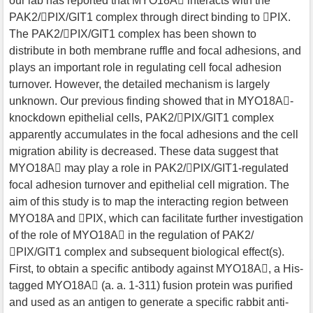
our lab has reported that MYO18A interacts with the
PAK2/PIX/GIT1 complex through direct binding to PIX.
The PAK2/PIX/GIT1 complex has been shown to
distribute in both membrane ruffle and focal adhesions, and
plays an important role in regulating cell focal adhesion
turnover. However, the detailed mechanism is largely
unknown. Our previous finding showed that in MYO18A-
knockdown epithelial cells, PAK2/PIX/GIT1 complex
apparently accumulates in the focal adhesions and the cell
migration ability is decreased. These data suggest that
MYO18A may play a role in PAK2/PIX/GIT1-regulated
focal adhesion turnover and epithelial cell migration. The
aim of this study is to map the interacting region between
MYO18A and PIX, which can facilitate further investigation
of the role of MYO18A in the regulation of PAK2/
PIX/GIT1 complex and subsequent biological effect(s).
First, to obtain a specific antibody against MYO18A, a His-
tagged MYO18A (a. a. 1-311) fusion protein was purified
and used as an antigen to generate a specific rabbit anti-