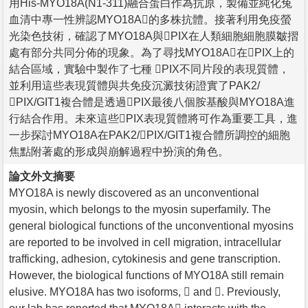
用His-MYO18A(N1-311)融合蛋白作為抗原，製備並純化兔
血清中專一性辨認MYO18A的多株抗體。接著利用免疫螢
光染色技術，確認了MYO18A與PIX在人類細胞細胞膜皺摺
處有部分共同分佈的現象。為了尋找MYO18A在PIX上的
結合區域，實驗中製作了七種 PIX不同片段的表現質體，
並利用這些表現質體與共免疫沉澱技術證實了PAK2/
PIX/GIT1複合體是透過PIX最後八個胺基酸與MYO18A進
行結合作用。未來這些PIX表現質體將可作為重要工具，進
一步探討MYO18A在PAK2/PIX/GIT1複合體所調控的細胞
焦點附著處的形成與崩解過程中扮演的角色。
論文外文摘要
MYO18A is newly discovered as an unconventional
myosin, which belongs to the myosin superfamily. The
general biological functions of the unconventional myosins
are reported to be involved in cell migration, intracellular
trafficking, adhesion, cytokinesis and gene transcription.
However, the biological functions of MYO18A still remain
elusive. MYO18A has two isoforms,  and . Previously,