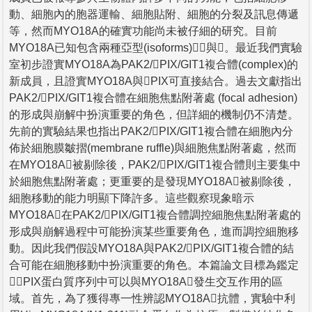
動、細胞內的胞器運輸、細胞貼附、細胞的分裂及訊息傳遞
等，然而MYO18A的確實功能尚未被仔細的研究。目前
MYO18A已知包含兩種亞型(isoforms)與。最近我們實驗
室初步證實MYO18A為PAK2/PIX/GIT1複合體(complex)的
新成員，且證實MYO18A與PIX可直接結合。過去文獻指出
PAK2/PIX/GIT1複合體在細胞焦點附著處 (focal adhesion)
的形成與崩解中扮演重要的角色，但詳細的機制仍不清楚。
先前的實驗結果也指出PAK2/PIX/GIT1複合體在細胞內分
佈於細胞膜皺摺(membrane ruffle)與細胞焦點附著處，然而
在MYO18A被剔除後，PAK2/PIX/GIT1複合體則主要集中
於細胞焦點附著處；更重要的是發現MYO18A被剔除後，
細胞移動的能力明顯下降許多。這些觀察現象暗示
MYO18A在PAK2/PIX/GIT1複合體調控細胞焦點附著處的
形成與崩解過程中可能扮演某些重要角色，進而調控細胞移
動。因此我們假設MYO18A與PAK2/PIX/GIT1複合體的結
合可能在細胞移動中扮演重要的角色。本篇論文目標為鑑定
PIX蛋白質序列中可以與MYO18A發生交互作用的區
域。首先，為了獲得專一性辨認MYO18A抗體，實驗中利