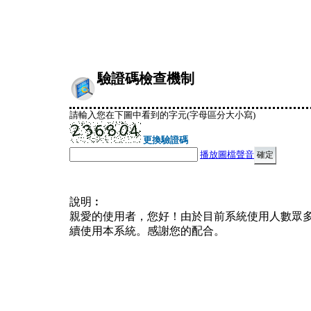
驗證碼檢查機制
請輸入您在下圖中看到的字元(字母區分大小寫)
更換驗證碼
播放圖檔聲音
說明︰
親愛的使用者，您好！由於目前系統使用人數眾
續使用本系統。感謝您的配合。