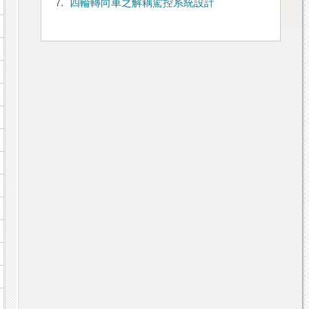
7.
四輪轉向車之解耦駕控系統設計