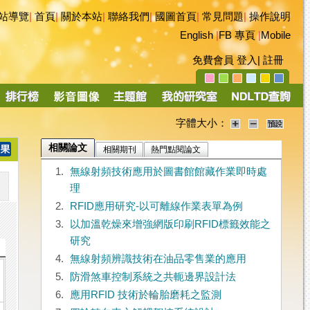
站導覽
|
首頁
|
關於本站
|
聯絡我們
|
國圖首頁
|
常見問題
|
操作說明
English
|
FB 專頁
|
Mobile
免費會員
登入
|
註冊
字體大小：
相關論文
相關期刊
熱門點閱論文
1.
無線射頻技術應用於圖書館館藏作業即時處
理
2.
RFID應用研究-以可離線作業表單為例
3.
以加溫乾燥來增強網版印刷RFID標籤效能之
研究
4.
無線射頻辨識技術在油品零售業的應用
5.
防滑煞車控制系統之共軛邊界設計法
6.
應用RFID 技術於輪胎磨耗之監測