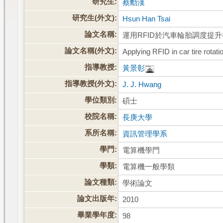
研究生:
蔡勳漢
研究生(外文):
Hsun Han Tsai
論文名稱:
運用RFID於汽車輪胎調度提
論文名稱(外文):
Applying RFID in car tire rotati
指導教授:
黃景彰
指導教授(外文):
J. J. Hwang
學位類別:
碩士
校院名稱:
長庚大學
系所名稱:
資訊管理學系
學門:
電算機學門
學類:
電算機一般學類
論文種類:
學術論文
論文出版年:
2010
畢業學年度:
98