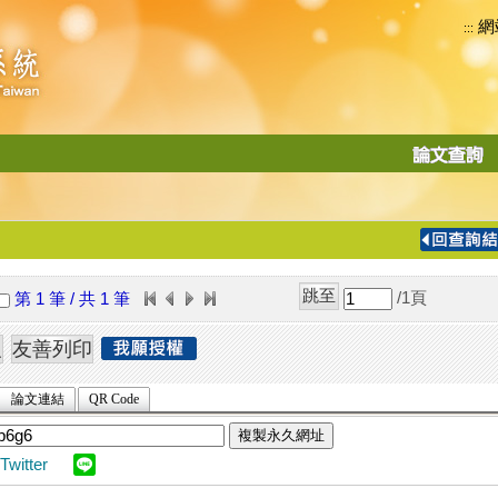
網
:::
功
能
切
換
導
覽
/1
頁
第 1 筆 / 共 1 筆
列
論文連結
QR Code
複製永久網址
Twitter