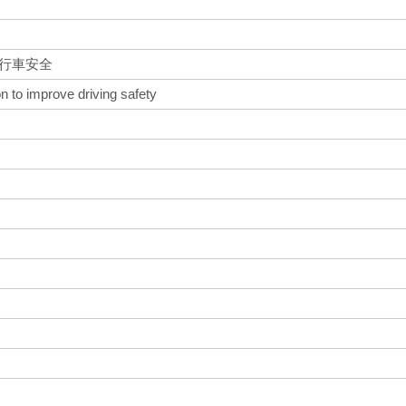
升行車安全
on to improve driving safety