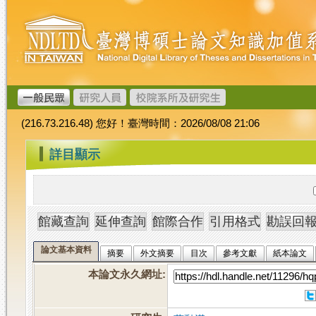
跳
臺
到
灣
主
博
要
碩
內
士
容
論
文
(216.73.216.48) 您好！臺灣時間：2026/08/08 21:06
加
值
:::
詳目顯示
系
統
論文基本資料
摘要
外文摘要
目次
參考文獻
紙本論文
本論文永久網址
: