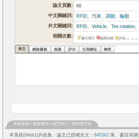
論文頁數:
88
中文關鍵詞:
RFID
、
汽車
、
調胎
、
輪胎
外文關鍵詞:
RFID
、
Vehicle
、
Tire rotation
相關次數:
被引用:
1
點閱:560
評分:
推文
網路書籤
推薦
評分
引用網址
轉寄
簡易查詢
|
進階查詢
|
熱門排行
|
我的研究室
本系統(Web1)共收集：論文已授權全文：
845362
筆、書目與摘