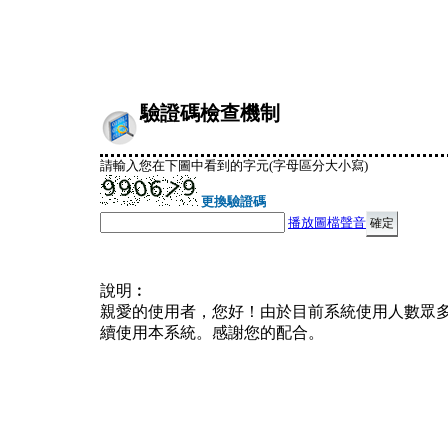
驗證碼檢查機制
請輸入您在下圖中看到的字元(字母區分大小寫)
更換驗證碼
播放圖檔聲音
說明︰
親愛的使用者，您好！由於目前系統使用人數眾
續使用本系統。感謝您的配合。