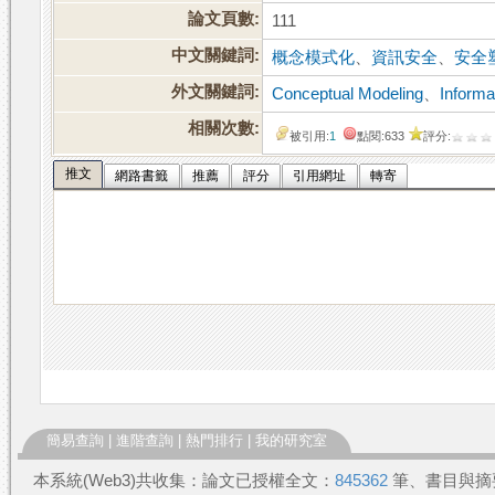
論文頁數:
111
中文關鍵詞:
概念模式化
、
資訊安全
、
安全
外文關鍵詞:
Conceptual Modeling
、
Informa
相關次數:
被引用:
1
點閱:633
評分:
推文
網路書籤
推薦
評分
引用網址
轉寄
簡易查詢
|
進階查詢
|
熱門排行
|
我的研究室
本系統(Web3)共收集：論文已授權全文：
845362
筆、書目與摘