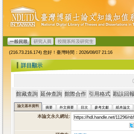
跳
臺
到
灣
主
博
要
碩
內
士
容
論
文
(216.73.216.174) 您好！臺灣時間：2026/08/07 21:16
加
值
:::
詳目顯示
系
統
論文基本資料
摘要
外文摘要
目次
參考文獻
紙本論文
本論文永久網址
: