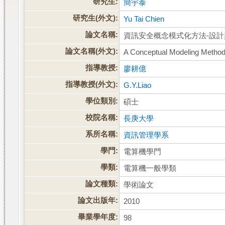
研究生:
簡宇泰
研究生(外文):
Yu Tai Chien
論文名稱:
資訊安全概念模式化方法-設
論文名稱(外文):
A Conceptual Modeling Method 
指導教授:
廖耕億
指導教授(外文):
G.Y.Liao
學位類別:
碩士
校院名稱:
長庚大學
系所名稱:
資訊管理學系
學門:
電算機學門
學類:
電算機一般學類
論文種類:
學術論文
論文出版年:
2010
畢業學年度:
98