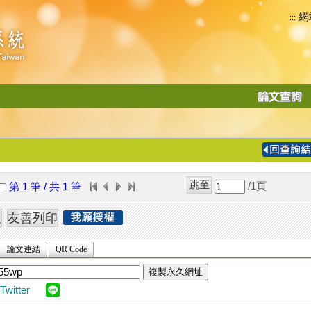
網
:::
功
能
切
換
導
覽
/1
頁
第 1 筆 / 共 1 筆
列
論文連結
QR Code
複製永久網址
Twitter