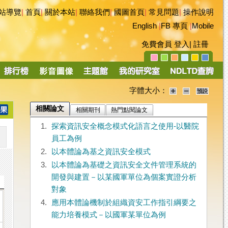
站導覽
|
首頁
|
關於本站
|
聯絡我們
|
國圖首頁
|
常見問題
|
操作說明
English
|
FB 專頁
|
Mobile
免費會員
登入
|
註冊
字體大小：
相關論文
相關期刊
熱門點閱論文
1.
探索資訊安全概念模式化語言之使用-以醫院
員工為例
2.
以本體論為基之資訊安全模式
3.
以本體論為基礎之資訊安全文件管理系統的
開發與建置－以某國軍單位為個案實證分析
對象
4.
應用本體論機制於組織資安工作指引綱要之
能力培養模式－以國軍某單位為例