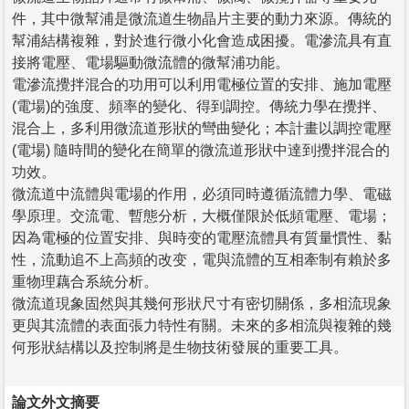
件，其中微幫浦是微流道生物晶片主要的動力來源。傳統的
幫浦結構複雜，對於進行微小化會造成困擾。電滲流具有直
接將電壓、電場驅動微流體的微幫浦功能。
電滲流攪拌混合的功用可以利用電極位置的安排、施加電壓
(電場)的強度、頻率的變化、得到調控。傳統力學在攪拌、
混合上，多利用微流道形狀的彎曲變化；本計畫以調控電壓
(電場) 隨時間的變化在簡單的微流道形狀中達到攪拌混合的
功效。
微流道中流體與電場的作用，必須同時遵循流體力學、電磁
學原理。交流電、暫態分析，大概僅限於低頻電壓、電場；
因為電極的位置安排、與時变的電壓流體具有質量慣性、黏
性，流動追不上高頻的改变，電與流體的互相牽制有賴於多
重物理藕合系統分析。
微流道現象固然與其幾何形狀尺寸有密切關係，多相流現象
更與其流體的表面張力特性有關。未來的多相流與複雜的幾
何形狀結構以及控制將是生物技術發展的重要工具。
論文外文摘要