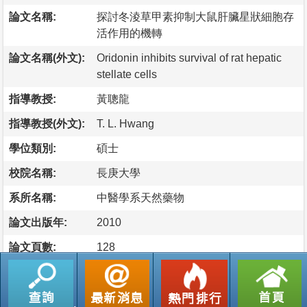
論文名稱:
探討冬淩草甲素抑制大鼠肝臟星狀細胞存
活作用的機轉
論文名稱(外文):
Oridonin inhibits survival of rat hepatic
stellate cells
指導教授:
黃聰龍
指導教授(外文):
T. L. Hwang
學位類別:
碩士
校院名稱:
長庚大學
系所名稱:
中醫學系天然藥物
論文出版年:
2010
論文頁數:
128
論文摘要
肝臟硬化長久以來對於國人的健康造成嚴重的威脅，研究已
證實肝臟星狀細胞的活化與肝臟纖維化形成有密切的關係，