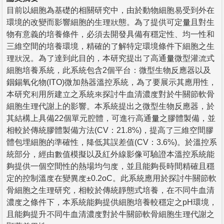
目前以細胞為基礎的相關研究中，由於動物細胞易受到外在
環境的改變而影響細胞的生理狀態。為了提供可定量且對生
物有意義的培養條件，必須去開發具備有穩定性、均一性和
三維空間的培養環境，精確的了解特定環境條件下細胞之生
理狀況。為了達到此目的，本研究提出了高通量微型灌流式
細胞培養系統，此系統包含2個平台：微型生物反應器以及
銦錫氧化物(ITO)微加熱器溫控系統，為了要展示其應用性，
本研究利用所建立之系統來探討牛血清濃度對於牛關節軟骨
細胞生理代謝上的影響。本系統提出之微型生物反應器，於
其結構上具備22個單元腔體，可進行高通量之膠體製備，並
相較於傳統膠體製備方法(CV：21.8%)，提高了三維空間膠
體包埋細胞的準確性，降低其誤差值(CV：3.6%)。於溫控系
統部分，經由數值模擬以及紅外線影像可驗證本溫控系統能
夠提供一個空間性的熱場均勻度，並且能夠長時間精確且穩
定的控制溫度在變異度±0.2oC。此系統應用於探討牛關節軟
骨細胞之生理研究，相較於傳統靜態式培養，在不同牛血清
濃度之條件下，本系統能夠提供細胞培養較穩定之pH環境，
且能夠提升不同牛血清濃度對於牛關節軟骨細胞生理代謝之