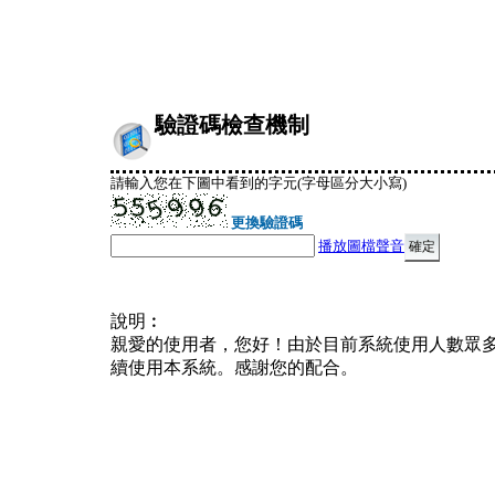
驗證碼檢查機制
請輸入您在下圖中看到的字元(字母區分大小寫)
更換驗證碼
播放圖檔聲音
說明︰
親愛的使用者，您好！由於目前系統使用人數眾
續使用本系統。感謝您的配合。