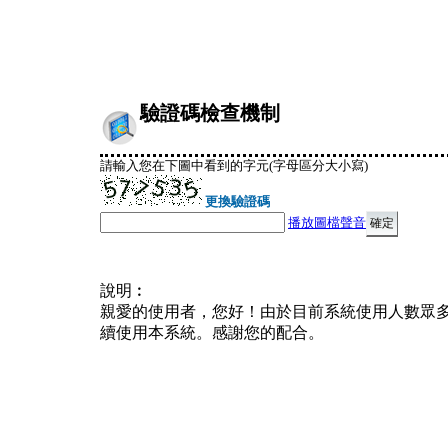
驗證碼檢查機制
請輸入您在下圖中看到的字元(字母區分大小寫)
更換驗證碼
播放圖檔聲音
說明︰
親愛的使用者，您好！由於目前系統使用人數眾
續使用本系統。感謝您的配合。