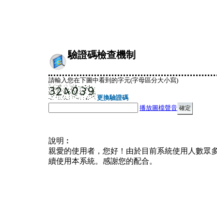
驗證碼檢查機制
請輸入您在下圖中看到的字元(字母區分大小寫)
更換驗證碼
播放圖檔聲音
說明︰
親愛的使用者，您好！由於目前系統使用人數眾
續使用本系統。感謝您的配合。