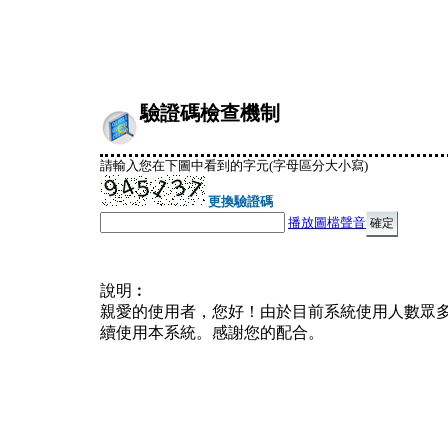
驗證碼檢查機制
請輸入您在下圖中看到的字元(字母區分大小寫)
更換驗證碼
播放圖檔聲音
說明︰
親愛的使用者，您好！由於目前系統使用人數眾
續使用本系統。感謝您的配合。