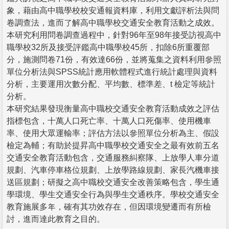
象，藉由高中職學校校安通報資料庫，利用文獻評析法與問
卷調查法，進而了解高中職學校交通安全教育活動之成效。
本研究利用問卷調查過程中，針對96年至98年接受訪視高中
職學校32所及接受評鑑高中職學校45所，扣除6所重覆部
分，施測問卷71份，有效達66份，並將蒐集之資料利用參照
單位分析法與SPSS統計應用軟體程式進行統計處理與資料
分析，主要運用次數分配、平均數、標準差、t 檢定等統計
分析。
本研究結果發現衡量高中職校交通安全教育活動成效之評估
指標包含，十萬人口死亡率、十萬人口死傷率、使用機車
率、使用大眾運輸率；評估方法以參照單位分析為主、假設
檢定為輔；有助於提昇高中職學校交通安全之最有效前五名
交通安全教育活動包含，交通服務糾察隊、上放學人車分道
規劃、汽車停車格位規劃、上放學路線規劃、家長汽機車接
送區規劃；研擬之高中職校交通安全改善策略包含，學生通
學環境、學生交通安全行為與學生交通秩序。學校交通安全
教育施展多年，確有其功效存在，但因環境變遷而有所檢
討，進而達此教育之目的。