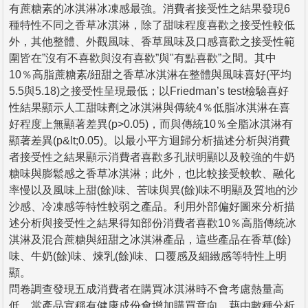
有蔗糖素的冰淇淋冰凍感最強。消費者接受性之結果發現6
種特性不同之香草冰淇淋，除了甜味程度喜歡之接受性較低
外，其他整體、外觀風味、香草風味及口感喜歡之接受性範
圍皆在”沒有不喜歡與沒有喜歡”與"有點喜歡”之間。其中
10％高脂蔗糖素/紐甜之香草冰淇淋在整體與風味喜好(平均
5.5與5.18)之接受性呈現最低；以Friedman’s test檢驗喜好
性結果顯示人工甜味劑之冰淇淋與傳統4％低脂冰淇淋在喜
好程度上無顯著差異(p>0.05)，而與傳統10％全脂冰淇淋有
顯著差異(p&lt;0.05)。以最小平方迴歸分析描述分析與消費
者接受性之結果顯示消費者喜歡多孔狀明顯以及較強的牛奶
糖味與膨鬆感之香草冰淇淋；此外，也比較接受較軟、融化
率慢以及風味上甜(餘)味、苦味與異(餘)味不明顯及質地的沙
沙感、冷凍感等特性較弱之產品。利用外部偏好圖來分析描
述分析與接受性之結果得知部份消費者喜歡10％高脂傳統冰
淇淋及混合蔗糖與紐甜之冰淇淋產品，這些產品在香草(餘)
味、牛奶(餘)味、煉乳(餘)味、口覆感及細緻感等特性上明
顯。
問卷調查發現五成消費者在購買冰淇淋時不會考慮熱量高
低，當產品宣稱有健康成份會增加購買意向。藉由數種分析