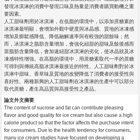
發現冰淇淋的消費中發現口味及熱量是消費者購買動機之重
要因素。
人工甜味劑用於冰淇淋，在低脂的環境中，以添加蔗糖素的
冰淇淋最明顯，會增加外觀中硬度與冰晶感、質地的冰凍感
增加及膨鬆感降低、降低融解速率與有較強的甜餘味；然
而，冰淇淋之脂肪含量增加，會強化紐甜的甜味及餘後感而
當脂肪含量降低，會加速紐甜冰淇淋的劣化，使冰晶狀及冰
凍感特性增強。在高脂的環境中，用蔗糖素取代一半的蔗糖
可得到與傳統高脂冰淇淋最接近的特性。人工甜味劑對於冰
淇淋中甜味、香草味及質地的改變降低了消費者的接受性與
喜好性。兩種新興的人工甜味劑在冰淇淋的生產中可以部分
取代蔗糖，產生高品質與高接受性之產品。
論文外文摘要
The content of sucrose and fat can contribute pleasing
flavor and good quality for ice cream but also cause a high
calorie product so that the factor affects the purchase intent
for consumers. Due to the health tendency for consumers,
many ice cream studies have focused on developing a