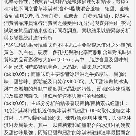
化率等特性。消費者試驗樣品是根據描述分析結果，選擇6
種特性不同之香草冰淇淋(含4%脂肪混合蔗糖、紐甜、蔗糖
素/紐甜與10%脂肪含蔗糖、蔗糖素、蔗糖素/紐甜)，以84位
消費者品評員進行消費者之接受性(九分法)與喜好性(排序法)
試驗並於品評結束後進行問卷調查。實驗結果以變異數分析
與多變量統計進行分析。
描述試驗結果發現甜味劑不同型式主要影響冰淇淋之外觀(乳
黃色、乳白色、硬度、多孔狀)與融化率而脂肪含量對風味與
質地的品質影響較大(p&lt;0.05)；其中，脂肪含量及甜味劑
不同形式同時影響乳黃色、冰晶狀、甜味與冰凍感
(p&lt;0.05)；而甜味劑主要影響冰淇淋之牛奶糖味、異(餘)
味、甜餘味、膨鬆感及口乾(p&lt;0.05)。人工甜味劑於冰淇
淋中會增加的外觀中硬度與冰晶狀的特性、質地的冰凍感增
加及膨鬆感降低、降低融解速率與較強的甜餘味
(p&lt;0.05)。主成分分析的結果發現蔗糖/蔗糖素或紐甜(1：
1)之冰淇淋特性接近傳統冰淇淋而紐甜(100%)取代蔗糖之冰
淇淋，具有明顯的甜(餘)味、煉乳(餘)味與冰凍感，與傳統冰
淇淋差異最大。其中，以蔗糖素和紐甜混合的冰淇淋的硬度
及甜餘味最強；阿斯巴甜和紐甜的冰淇淋融解速率最慢而含