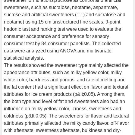
sweetener formulations(sucrose as control and artificial
sweeteners, such as sucralose, neotame, aspartmate,
sucrose and artificial sweeteners (1:1) and sucralose and
neotame) using 15 cm unstructured line scales. 9-point
hedonic test and ranking test were used to evaluate the
consumer acceptance and preference for sensory
consumer test by 84 consumer panelists. The collected
data were analyzed using ANOVA and multivariate
statistical analysis.
The results showed the sweetener type mainly affected the
appearance attributes, such as milky yellow color, milky
white color, hardness and porous, and rate of melting and
the fat content had a significant effect on flavor and textural
attributes for ice cream products (p&lt;0.05). Among them,
the both type and level of fat and sweeteners also had an
influence on milky yellow color, iciness, sweetness and
coldness (p&lt;0.05). The sweeteners for flavor and textural
attributes primarily affected the milky candy flavor, off-flavor
with aftertaste, sweetness aftertaste, bulkiness and dry-