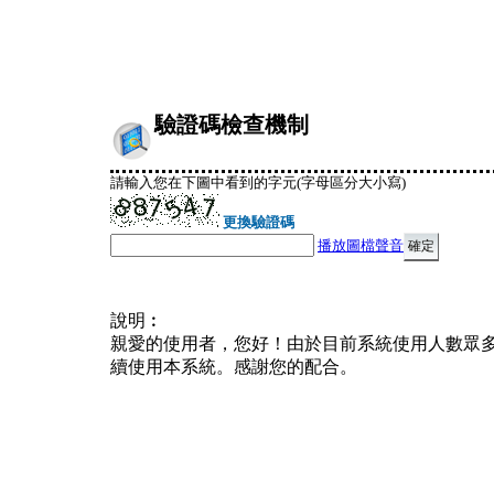
驗證碼檢查機制
請輸入您在下圖中看到的字元(字母區分大小寫)
更換驗證碼
播放圖檔聲音
說明︰
親愛的使用者，您好！由於目前系統使用人數眾
續使用本系統。感謝您的配合。