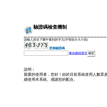
驗證碼檢查機制
請輸入您在下圖中看到的字元(字母區分大小寫)
更換驗證碼
播放圖檔聲音
說明︰
親愛的使用者，您好！由於目前系統使用人數眾
續使用本系統。感謝您的配合。