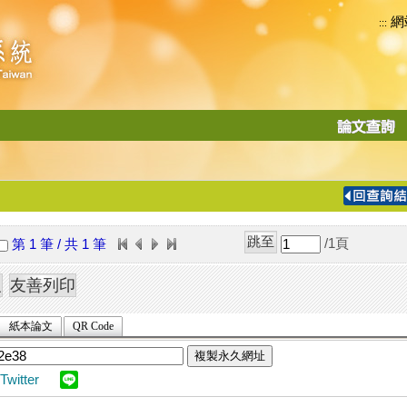
網
:::
功
能
切
換
導
覽
/1
頁
第 1 筆 / 共 1 筆
列
紙本論文
QR Code
複製永久網址
Twitter