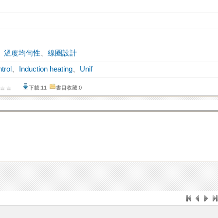
、
溫度均勻性
、
線圈設計
trol
、
Induction heating
、
Unif
下載:11
書目收藏:0