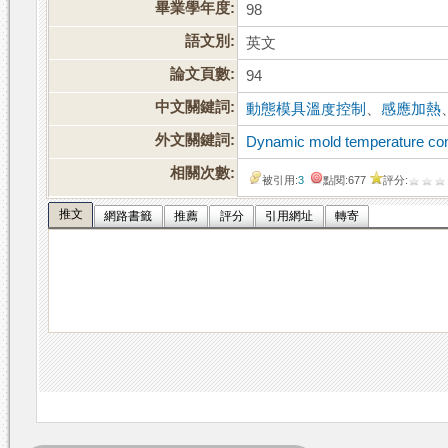
畢業學年度:
98
語文別:
英文
論文頁數:
94
中文關鍵詞:
動態模具溫度控制
、
感應加熱
外文關鍵詞:
Dynamic mold temperature con
相關次數:
被引用:
3
點閱:677
評分:
推文
網路書籤
推薦
評分
引用網址
轉寄