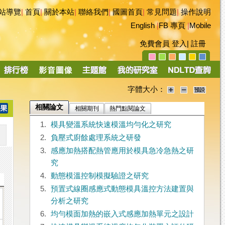
站導覽
|
首頁
|
關於本站
|
聯絡我們
|
國圖首頁
|
常見問題
|
操作說明
English
|
FB 專頁
|
Mobile
免費會員
登入
|
註冊
字體大小：
相關論文
相關期刊
熱門點閱論文
1.
模具變溫系統快速模溫均勻化之研究
2.
負壓式廚餘處理系統之研發
3.
感應加熱搭配熱管應用於模具急冷急熱之研
究
4.
動態模溫控制模擬驗證之研究
5.
預置式線圈感應式動態模具溫控方法建置與
分析之研究
6.
均勻模面加熱的嵌入式感應加熱單元之設計