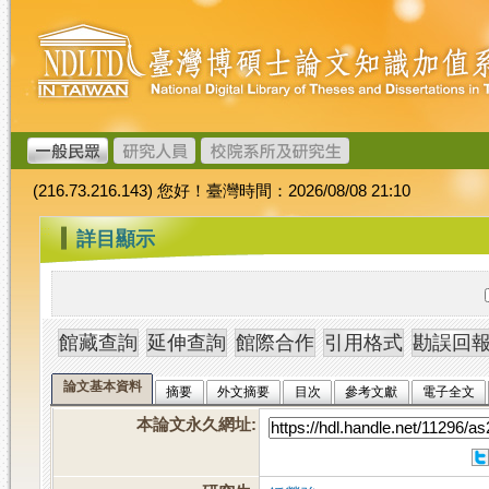
跳
臺
到
灣
主
博
要
碩
內
士
容
論
文
(216.73.216.143) 您好！臺灣時間：2026/08/08 21:10
加
值
:::
詳目顯示
系
統
論文基本資料
摘要
外文摘要
目次
參考文獻
電子全文
本論文永久網址
: