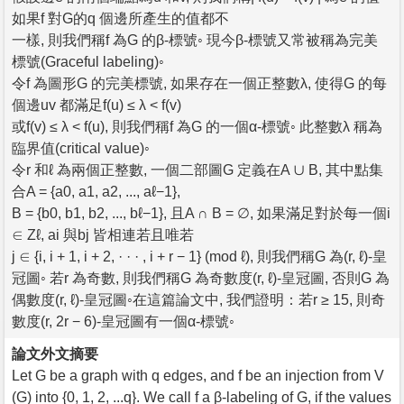
如果f 對G的q 個邊所產生的值都不
一樣, 則我們稱f 為G 的β-標號◦ 現今β-標號又常被稱為完美
標號(Graceful labeling)◦
令f 為圖形G 的完美標號, 如果存在一個正整數λ, 使得G 的每
個邊uv 都滿足f(u) ≤ λ < f(v)
或f(v) ≤ λ < f(u), 則我們稱f 為G 的一個α-標號◦ 此整數λ 稱為
臨界值(critical value)◦
令r 和ℓ 為兩個正整數, 一個二部圖G 定義在A ∪ B, 其中點集
合A = {a0, a1, a2, ..., aℓ−1},
B = {b0, b1, b2, ..., bℓ−1}, 且A ∩ B = ∅, 如果滿足對於每一個i
∈ Zℓ, ai 與bj 皆相連若且唯若
j ∈ {i, i + 1, i + 2, · · · , i + r − 1} (mod ℓ), 則我們稱G 為(r, ℓ)-皇
冠圖◦ 若r 為奇數, 則我們稱G 為奇數度(r, ℓ)-皇冠圖, 否則G 為
偶數度(r, ℓ)-皇冠圖◦在這篇論文中, 我們證明：若r ≥ 15, 則奇
數度(r, 2r − 6)-皇冠圖有一個α-標號◦
論文外文摘要
Let G be a graph with q edges, and f be an injection from V
(G) into {0, 1, 2, ...q}. We call f a β-labeling of G, if the values