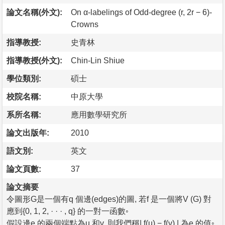
論文名稱(外文):
On α-labelings of Odd-degree (r, 2r − 6)-
Crowns
指導教授:
史青林
指導教授(外文):
Chin-Lin Shiue
學位類別:
碩士
校院名稱:
中原大學
系所名稱:
應用數學研究所
論文出版年:
2010
語文別:
英文
論文頁數:
37
論文摘要
令圖形G是一個有q 個邊(edges)的圖, 若f 是一個將V (G) 對
應到{0, 1, 2, · · · , q} 的一對一函數◦
假設邊e 的兩個端點為u 和v, 則我們稱| f(u) − f(v) | 為e 的值◦