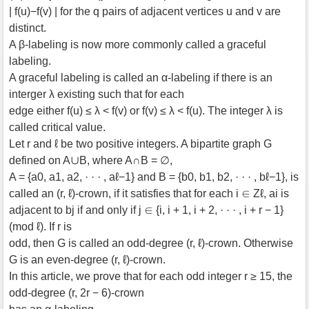
| f(u)−f(v) | for the q pairs of adjacent vertices u and v are
distinct.
A β-labeling is now more commonly called a graceful
labeling.
A graceful labeling is called an α-labeling if there is an
interger λ existing such that for each
edge either f(u) ≤ λ < f(v) or f(v) ≤ λ < f(u). The integer λ is
called critical value.
Let r and ℓ be two positive integers. A bipartite graph G
defined on A∪B, where A∩B = ∅,
A = {a0, a1, a2, · · · , aℓ−1} and B = {b0, b1, b2, · · · , bℓ−1}, is
called an (r, ℓ)-crown, if it satisfies that for each i ∈ Zℓ, ai is
adjacent to bj if and only if j ∈ {i, i + 1, i + 2, · · · , i + r − 1}
(mod ℓ). If r is
odd, then G is called an odd-degree (r, ℓ)-crown. Otherwise
G is an even-degree (r, ℓ)-crown.
In this article, we prove that for each odd integer r ≥ 15, the
odd-degree (r, 2r − 6)-crown