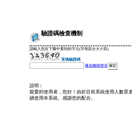
驗證碼檢查機制
請輸入您在下圖中看到的字元(字母區分大小寫)
更換驗證碼
播放圖檔聲音
說明︰
親愛的使用者，您好！由於目前系統使用人數眾
續使用本系統。感謝您的配合。