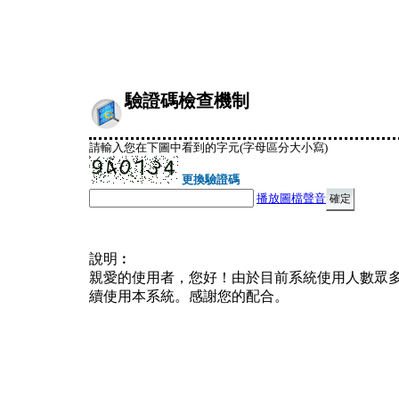
驗證碼檢查機制
請輸入您在下圖中看到的字元(字母區分大小寫)
更換驗證碼
播放圖檔聲音
說明︰
親愛的使用者，您好！由於目前系統使用人數眾
續使用本系統。感謝您的配合。