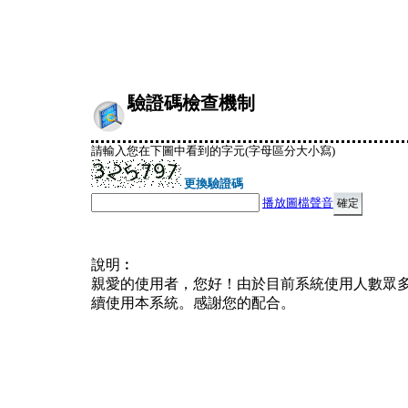
驗證碼檢查機制
請輸入您在下圖中看到的字元(字母區分大小寫)
更換驗證碼
播放圖檔聲音
說明︰
親愛的使用者，您好！由於目前系統使用人數眾
續使用本系統。感謝您的配合。