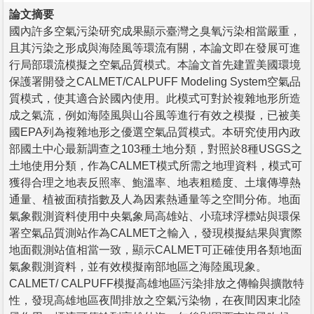
論文摘要
國內許多空氣污染研究成果顯示臺灣之臭氧污染相當嚴重，
且其污染之形成與海陸風等環流有關，本論文即在發展可進
行局部環流模擬之空氣品質模式。本論文首先建置美國環境
保護署開發之CALMET/CALPUFF Modeling System空氣品
質模式，使其適合於國內使用。此模式可對於複雜地形所造
成之氣流，例如海陸風與山谷風等進行有效之模擬，已被美
國EPA列為複雜地形之優選空氣品質模式。本研究使用內政
部國土中心最新調查之103種土地分類，對照於8種USGS之
土地使用分類，作為CALMET模式所需之地理資料，模式可
獲得合理之地表反照率、鮑溫率、地表粗糙度、土壤傳導熱
通量、植被面積指數及人為因素熱通量等之空間分佈。地面
氣象觀測資料使用中央氣象局高雄站、小琉球浮標站與環保
署空氣品質測站作為CALMET之輸入，發現模擬結果與實際
地面觀測站值相當一致，顯示CALMET可正確使用各類地面
氣象觀測資料，並有效模擬南部地區之海陸風現象。
CALMET/ CALPUFF模擬高雄地區污染排放之傳輸與擴散特
性，發現高雄地區夜間排放之空氣污染物，在夜間因東北陸