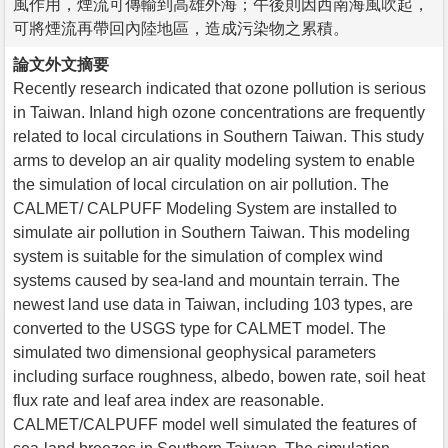
風作用，煙流可傳輸到高雄外海；午後則因西南海風吹起，
可將煙流再帶回內陸地區，造成污染物之累積。
論文外文摘要
Recently research indicated that ozone pollution is serious
in Taiwan. Inland high ozone concentrations are frequently
related to local circulations in Southern Taiwan. This study
arms to develop an air quality modeling system to enable
the simulation of local circulation on air pollution. The
CALMET/ CALPUFF Modeling System are installed to
simulate air pollution in Southern Taiwan. This modeling
system is suitable for the simulation of complex wind
systems caused by sea-land and mountain terrain. The
newest land use data in Taiwan, including 103 types, are
converted to the USGS type for CALMET model. The
simulated two dimensional geophysical parameters
including surface roughness, albedo, bowen rate, soil heat
flux rate and leaf area index are reasonable.
CALMET/CALPUFF model well simulated the features of