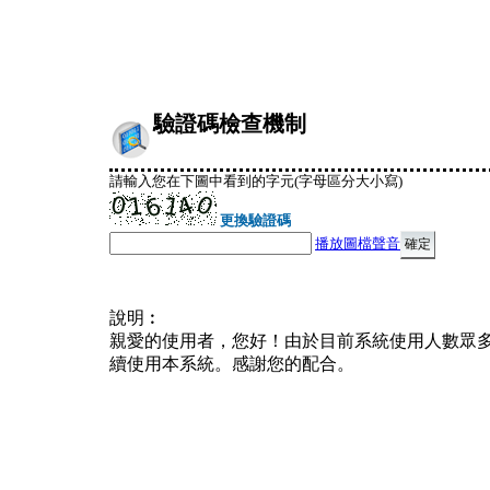
驗證碼檢查機制
請輸入您在下圖中看到的字元(字母區分大小寫)
更換驗證碼
播放圖檔聲音
說明︰
親愛的使用者，您好！由於目前系統使用人數眾
續使用本系統。感謝您的配合。