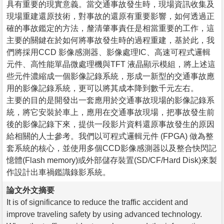
具有重要的現實意義。當交通事故發生時，現場資訊收集及
現場重建還原技術，對事故的還原有重要影響，如何透過正
確的事故鑑定的方法，釐清肇事責任是相當重要的工作，這
主要的關鍵在於如何將事故發生時的過程重建，基於此，我
們將採用CCD 影像感測器、影像處理IC、高速可程式邏輯
元件、高性能單晶微處理機與TFT 液晶顯示模組，將上述這
些元件濃縮成一個影像記錄系統，形成一新型的交通事故應
用的影像記錄系統，更可以將其成本降到數千元左右。
主要的目的是開發出一套應用於交通事故現場的影像記錄系
統，將它安裝於車上，應用在交通事故現場，把事故發生前
後的影像記錄下來，提供一段影片資料還原事故發生的原因
給相關的人士參考。我們以可程式邏輯元件 (FPGA) 做為整
套系統的核心，並使用多個CCD影像感測器以及整合快閃記
憶體(Flash memory)或外部儲存裝置(SD/CF/Hard Disk)來製
作設計出車禍鑑識錄影系統。
論文外文摘要
It is of significance to reduce the traffic accident and
improve traveling safety by using advanced technology.