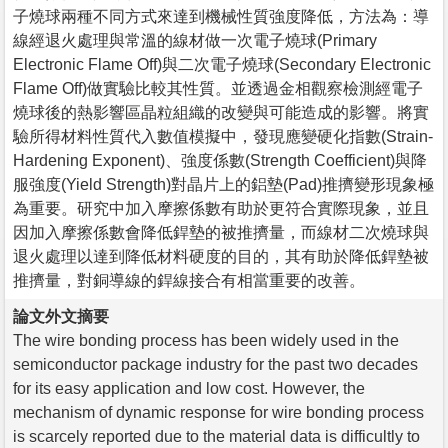
子燒球兩種不同方式來達到機械性質強度降低，方法為：導
線經退火處理與常溫的線材做一次電子燒球(Primary
Electronic Flame Off)與二次電子燒球(Secondary Electronic
Flame Off)做實驗比較其性質。並透過金相觀察檢測經電子
燒球後的熱影響區晶粒組織的改變與可能造成的影響。將實
驗所得材料性質代入數值模擬中，發現應變硬化指數(Strain-
Hardening Exponent)、強度係數(Strength Coefficient)與降
服強度(Yield Strength)對晶片上的鋁墊(Pad)推擠變形現象極
為重要。研究中加入摩擦係數有助於更符合實際現象，並且
因加入摩擦係數會降低銲墊的被推擠量，而線材二次燒球與
退火處理以達到降低材料硬度的目的，其有助於降低銲墊被
推擠量，對銅導線的銲線接合有相當重要的改善。
論文外文摘要
The wire bonding process has been widely used in the
semiconductor package industry for the past two decades
for its easy application and low cost. However, the
mechanism of dynamic response for wire bonding process
is scarcely reported due to the material data is difficultly to