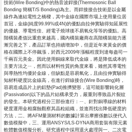
技術(Wire Bonding)中的熱音波銲接(Thermosonic Ball
Bonding 簡稱T/S Bonding)為主。而銲接接合技術是以金屬
線作為連結電性之橋樑，其中金線在國際市場上使用量位居
首冠，金線(純度99.99%或4N)的優點由拉伸實驗得知延展性
的優越、導電性佳、經電子燒球後不易氧化等等的優點。高
階構裝產值比重愈來越高，國內構裝廠商在高階構裝能力逐
漸完善之下，產品訂單也持續增加中，但是近年來黃金的價
格在國際上不停飆漲，於西元2009年漲幅程度到達每盎司一
千兩百元美金。因此使用銅線來取代金線，將是降低成本的
主要方法之ㄧ，然而以材料性質的角度來看，雖然其導電性
與導熱性均優於金線，但缺點是容易氧化，且由拉伸實驗得
知材料硬度比金線高，在進行銲線接合(Wire Bonding)時，
容易造成晶片上的鋁墊(Pad)推擠變形，這可能影響鈍化層
(Passivation)以下的晶片結構承受力，嚴重則導致晶片裂紋
的發生。本研究過程分三部份進行：ㄧ、針對銅導線的材料
硬度運用金相腐蝕觀察其晶粒組織，並進而找出降低硬度的
方法，二、將AFM量測材料的數據計算出摩擦係數以便代入
數值模擬中，三、運用ANSYS/LS-DYNA商用套裝有限元素
軟體數值模擬分析。研究過程中採用退火處理與一、二次電