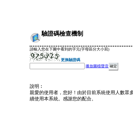
驗證碼檢查機制
請輸入您在下圖中看到的字元(字母區分大小寫)
更換驗證碼
播放圖檔聲音
說明︰
親愛的使用者，您好！由於目前系統使用人數眾
續使用本系統。感謝您的配合。