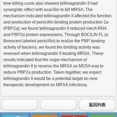
time killing curve also showed tellimagrandin II had
synergistic effect with oxacillin to kill MRSA. The
mechanism indicated tellimagrandin II affected the function
and production of penicillin binding protein production 2a
(PBP2a); we found tellimagrandin II reduced mecA RNA
and PBP2a protein expressions. Through BOCILIN FL (a
florescent labeled penicillin) to realize the PBP binding
activity of bacteria, we found the binding activity was
reversed when tellimagrandin II treating MRSA. These
results indicated that the major mechanism of
tellimagrandin II to reverse the MRSA as MSSA was to
reduce PBP2a production. Taken together, we expect
tellimagrandin II would be a potential target on new
therapeutic development on MRSA infections.
返回列表