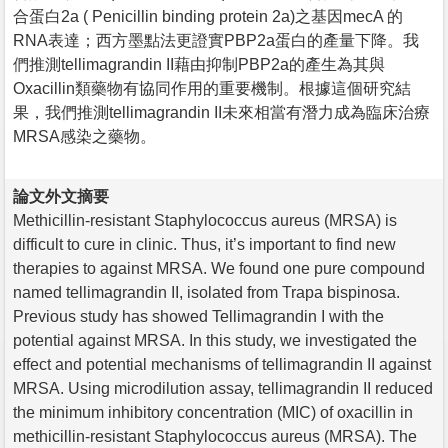
合蛋白2a ( Penicillin binding protein 2a)之基因mecA 的
RNA表達；西方墨點法更證實PBP2a蛋白的產量下降。我
們推測tellimagrandin II藉由抑制PBP2a的產生為其與
Oxacillin類藥物有協同作用的重要機制。根據這個研究結
果，我們推測tellimagrandin II未來相當有潛力成為臨床治療
MRSA感染之藥物。
論文外文摘要
Methicillin-resistant Staphylococcus aureus (MRSA) is
difficult to cure in clinic. Thus, it’s important to find new
therapies to against MRSA. We found one pure compound
named tellimagrandin II, isolated from Trapa bispinosa.
Previous study has showed Tellimagrandin I with the
potential against MRSA. In this study, we investigated the
effect and potential mechanisms of tellimagrandin II against
MRSA. Using microdilution assay, tellimagrandin II reduced
the minimum inhibitory concentration (MIC) of oxacillin in
methicillin-resistant Staphylococcus aureus (MRSA). The