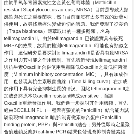
由於甲氧苯青黴素抗性之金黃色葡萄球菌（Methicillin-
resistant Staphylococcus aureus , MRSA）目前是導致人類
感染與死亡之重要菌株，然而目前並沒有太多有效的新藥可
供使用，故尋找新療法變成迫切的議題。我們發現了從菱角
（Trapa bispinosa）殼萃取出的一種多酚類，名為
tellimagrandin II。由於tellimagrandin I已被證實具有殺死
MRSA的效果，故我們推測tellimagrandin II可能也有類似之
作用。這個研究是要探討tellimagrandin II是否具有殺MRSA
之作用與其可能之作用機制。首先我們發現tellimagrandin II
與抗生素Oxacillin合併使用明顯降低Oxacillin之最低抑菌濃
度（Minimum inhibitory concentration, MIC），具有加成作
用；也發現其抗生素殺菌曲線（Time-killing curve）在加成
的作用下具有完全抑制生長的情況。因此Tellimagrandin II之
加成會將原本Oxacillin resistant轉成sensitive，而讓
Oxacillin重新發揮作用。我們進一步探討其作用機轉，首先
經由BOCILLIN FL（一種帶有螢光的Penicillin）結合能力試
驗發現tellimagrandin II能抑制青黴素結合蛋白(Penicillin
binding protein, PBP）與Penicillin結合；另外從即時定量聚
合酶連鎖反應(Real-time PCR)結果也發現會抑制青黴素結