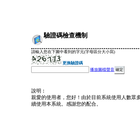
驗證碼檢查機制
請輸入您在下圖中看到的字元(字母區分大小寫)
更換驗證碼
播放圖檔聲音
說明︰
親愛的使用者，您好！由於目前系統使用人數眾
續使用本系統。感謝您的配合。