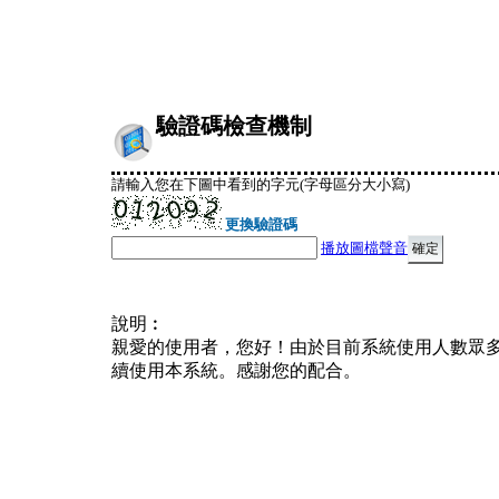
驗證碼檢查機制
請輸入您在下圖中看到的字元(字母區分大小寫)
更換驗證碼
播放圖檔聲音
說明︰
親愛的使用者，您好！由於目前系統使用人數眾
續使用本系統。感謝您的配合。