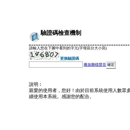
驗證碼檢查機制
請輸入您在下圖中看到的字元(字母區分大小寫)
更換驗證碼
播放圖檔聲音
說明︰
親愛的使用者，您好！由於目前系統使用人數眾
續使用本系統。感謝您的配合。