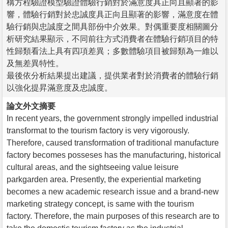
構方程驗證模型驗證體驗行銷對於滿意度具正向且顯著的影
響，體驗行銷對於忠誠度具正向且顯著的影響，滿意度在體
驗行銷與忠誠度之間具部份中介效果。對偶重要度相關圖分
析研究結果顯示，不同前往方式消費者在體驗行銷項目的特
性歸類看法上具有四項差異；多數體驗項目被歸類為一維以
及無差異特性。
最後依分析結果提出建議，提供業者對於消費者的體驗行銷
以強化提昇滿意度及忠誠度。
論文外文摘要
In recent years, the government strongly impelled industrial
transformat to the tourism factory is very vigorously.
Therefore, caused transformation of traditional manufacture
factory becomes posseses has the manufacturing, historical
cultural areas, and the sightseeing value leisure
parkgarden area. Presently, the experiential marketing
becomes a new academic research issue and a brand-new
marketing strategy concept, is same with the tourism
factory. Therefore, the main purposes of this research are to