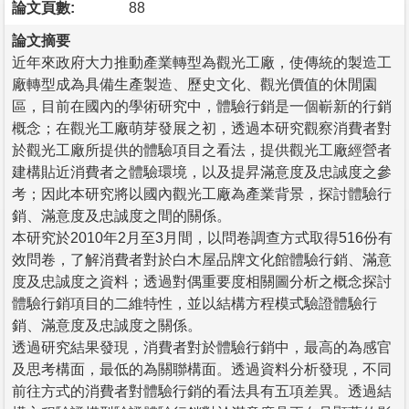
論文頁數:
88
論文摘要
近年來政府大力推動產業轉型為觀光工廠，使傳統的製造工
廠轉型成為具備生產製造、歷史文化、觀光價值的休閒園
區，目前在國內的學術研究中，體驗行銷是一個嶄新的行銷
概念；在觀光工廠萌芽發展之初，透過本研究觀察消費者對
於觀光工廠所提供的體驗項目之看法，提供觀光工廠經營者
建構貼近消費者之體驗環境，以及提昇滿意度及忠誠度之參
考；因此本研究將以國內觀光工廠為產業背景，探討體驗行
銷、滿意度及忠誠度之間的關係。
本研究於2010年2月至3月間，以問卷調查方式取得516份有
效問卷，了解消費者對於白木屋品牌文化館體驗行銷、滿意
度及忠誠度之資料；透過對偶重要度相關圖分析之概念探討
體驗行銷項目的二維特性，並以結構方程模式驗證體驗行
銷、滿意度及忠誠度之關係。
透過研究結果發現，消費者對於體驗行銷中，最高的為感官
及思考構面，最低的為關聯構面。透過資料分析發現，不同
前往方式的消費者對體驗行銷的看法具有五項差異。透過結