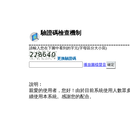
驗證碼檢查機制
請輸入您在下圖中看到的字元(字母區分大小寫)
更換驗證碼
播放圖檔聲音
說明︰
親愛的使用者，您好！由於目前系統使用人數眾
續使用本系統。感謝您的配合。