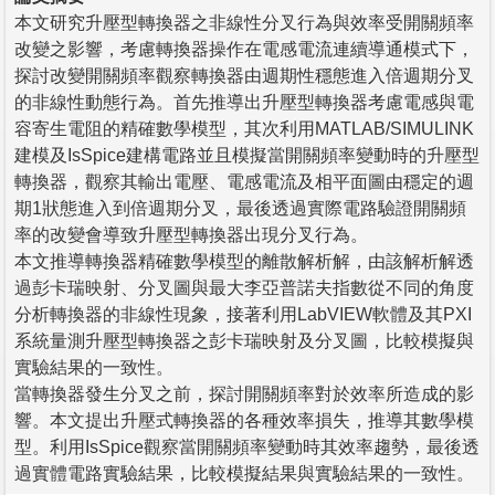
本文研究升壓型轉換器之非線性分叉行為與效率受開關頻率
改變之影響，考慮轉換器操作在電感電流連續導通模式下，
探討改變開關頻率觀察轉換器由週期性穩態進入倍週期分叉
的非線性動態行為。首先推導出升壓型轉換器考慮電感與電
容寄生電阻的精確數學模型，其次利用MATLAB/SIMULINK
建模及IsSpice建構電路並且模擬當開關頻率變動時的升壓型
轉換器，觀察其輸出電壓、電感電流及相平面圖由穩定的週
期1狀態進入到倍週期分叉，最後透過實際電路驗證開關頻
率的改變會導致升壓型轉換器出現分叉行為。
本文推導轉換器精確數學模型的離散解析解，由該解析解透
過彭卡瑞映射、分叉圖與最大李亞普諾夫指數從不同的角度
分析轉換器的非線性現象，接著利用LabVIEW軟體及其PXI
系統量測升壓型轉換器之彭卡瑞映射及分叉圖，比較模擬與
實驗結果的一致性。
當轉換器發生分叉之前，探討開關頻率對於效率所造成的影
響。本文提出升壓式轉換器的各種效率損失，推導其數學模
型。利用IsSpice觀察當開關頻率變動時其效率趨勢，最後透
過實體電路實驗結果，比較模擬結果與實驗結果的一致性。