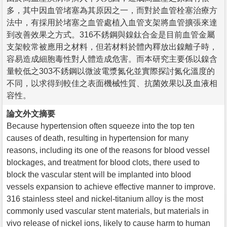
多，其中因血管堵塞為其原因之一，而對於血管栓塞治療方
法中，有採用於堵塞之血管處植入血管支架將血管擴張來達
到改善效果之方式。316不銹鋼與鎳鈦合金是目前血管金屬
支架較常被應用之材料，但若材料於體內釋放出鎳離子時，
容易造成細胞毒性對人體造成危害。而本研究主要係以鎳含
量較低之303不銹鋼以微波電漿氮化並實際探討氮化溫度的
不同，以求得到較佳之表面機械性質、抗菌效果以及血液相
容性。
論文外文摘要
Because hypertension often squeeze into the top ten
causes of death, resulting in hypertension for many
reasons, including its one of the reasons for blood vessel
blockages, and treatment for blood clots, there used to
block the vascular stent will be implanted into blood
vessels expansion to achieve effective manner to improve.
316 stainless steel and nickel-titanium alloy is the most
commonly used vascular stent materials, but materials in
vivo release of nickel ions, likely to cause harm to human