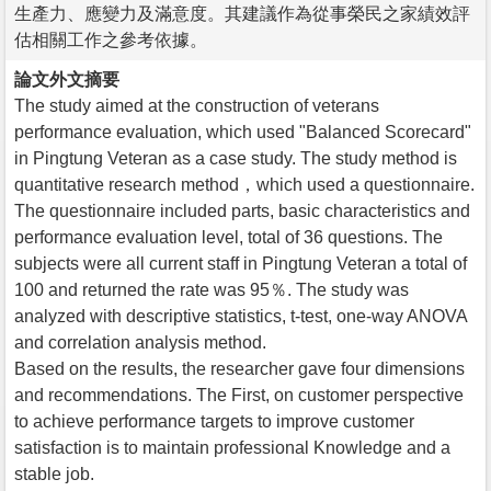
生產力、應變力及滿意度。其建議作為從事榮民之家績效評
估相關工作之參考依據。
論文外文摘要
The study aimed at the construction of veterans
performance evaluation, which used "Balanced Scorecard"
in Pingtung Veteran as a case study. The study method is
quantitative research method，which used a questionnaire.
The questionnaire included parts, basic characteristics and
performance evaluation level, total of 36 questions. The
subjects were all current staff in Pingtung Veteran a total of
100 and returned the rate was 95％. The study was
analyzed with descriptive statistics, t-test, one-way ANOVA
and correlation analysis method.
Based on the results, the researcher gave four dimensions
and recommendations. The First, on customer perspective
to achieve performance targets to improve customer
satisfaction is to maintain professional Knowledge and a
stable job.