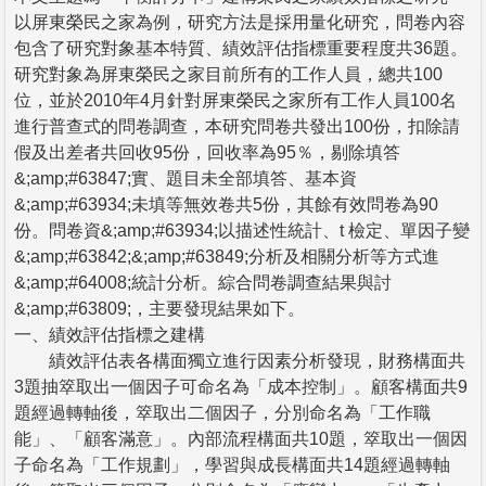
以屏東榮民之家為例，研究方法是採用量化研究，問卷內容
包含了研究對象基本特質、績效評估指標重要程度共36題。
研究對象為屏東榮民之家目前所有的工作人員，總共100
位，並於2010年4月針對屏東榮民之家所有工作人員100名
進行普查式的問卷調查，本研究問卷共發出100份，扣除請
假及出差者共回收95份，回收率為95％，剔除填答
&;amp;#63847;實、題目未全部填答、基本資
&;amp;#63934;未填等無效卷共5份，其餘有效問卷為90
份。問卷資&;amp;#63934;以描述性統計、t 檢定、單因子變
&;amp;#63842;&;amp;#63849;分析及相關分析等方式進
&;amp;#64008;統計分析。綜合問卷調查結果與討
&;amp;#63809;，主要發現結果如下。
一、績效評估指標之建構
績效評估表各構面獨立進行因素分析發現，財務構面共
3題抽箤取出一個因子可命名為「成本控制」。顧客構面共9
題經過轉軸後，箤取出二個因子，分別命名為「工作職
能」、「顧客滿意」。內部流程構面共10題，箤取出一個因
子命名為「工作規劃」，學習與成長構面共14題經過轉軸