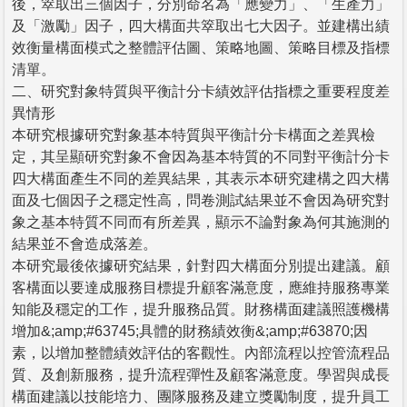
後，箤取出三個因子，分別命名為「應變力」、「生產力」
及「激勵」因子，四大構面共箤取出七大因子。並建構出績
效衡量構面模式之整體評估圖、策略地圖、策略目標及指標
清單。
二、研究對象特質與平衡計分卡績效評估指標之重要程度差
異情形
本研究根據研究對象基本特質與平衡計分卡構面之差異檢
定，其呈顯研究對象不會因為基本特質的不同對平衡計分卡
四大構面產生不同的差異結果，其表示本研究建構之四大構
面及七個因子之穩定性高，問卷測試結果並不會因為研究對
象之基本特質不同而有所差異，顯示不論對象為何其施測的
結果並不會造成落差。
本研究最後依據研究結果，針對四大構面分別提出建議。顧
客構面以要達成服務目標提升顧客滿意度，應維持服務專業
知能及穩定的工作，提升服務品質。財務構面建議照護機構
增加&;amp;#63745;具體的財務績效衡&;amp;#63870;因
素，以增加整體績效評估的客觀性。內部流程以控管流程品
質、及創新服務，提升流程彈性及顧客滿意度。學習與成長
構面建議以技能培力、團隊服務及建立獎勵制度，提升員工