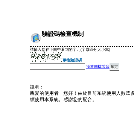
驗證碼檢查機制
請輸入您在下圖中看到的字元(字母區分大小寫)
更換驗證碼
播放圖檔聲音
說明︰
親愛的使用者，您好！由於目前系統使用人數眾
續使用本系統。感謝您的配合。