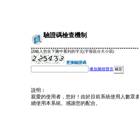
驗證碼檢查機制
請輸入您在下圖中看到的字元(字母區分大小寫)
更換驗證碼
播放圖檔聲音
說明︰
親愛的使用者，您好！由於目前系統使用人數眾
續使用本系統。感謝您的配合。